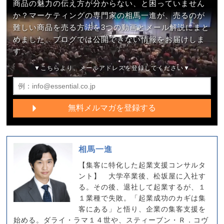
商品の魅力の伝え方が分からない、と困っていません
か？マーケティングの専門家の相馬一進が、売るのが
難しい商品を売る方法を3つの動画とメール解説にまと
めました。ブログでは公開できない情報をお届けしま
す。
▼こちらより、メールアドレスを登録してください▼
相馬一進
【集客に特化した起業支援コンサルタ
ント】 大学卒業後、松坂屋に入社す
る。その後、退社して起業するが、１
１業種で失敗。「起業成功のカギは集
客にある」と悟り、企業の集客支援を
始める。ダライ・ラマ１４世や、スティーブン・Ｒ．コヴ