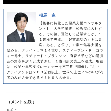
相馬一進
【集客に特化した起業支援コンサルタ
ント】 大学卒業後、松坂屋に入社す
る。その後、退社して起業するが、１
１業種で失敗。「起業成功のカギは集
客にある」と悟り、企業の集客支援を
始める。ダライ・ラマ１４世や、スティーブン・Ｒ．コヴ
ィー博士、リチャード・ブランソン、有森裕子などの講演
会の集客を次々と成功させ、１億円超の売上を達成。現在
は、起業や集客支援のセミナーを不定期で開催しており、
クライアントは２００業種以上。世界で上位２％のIQ所有
者のみが入会できるＭＥＮＳＡの会員。
コメントを残す
名前
*