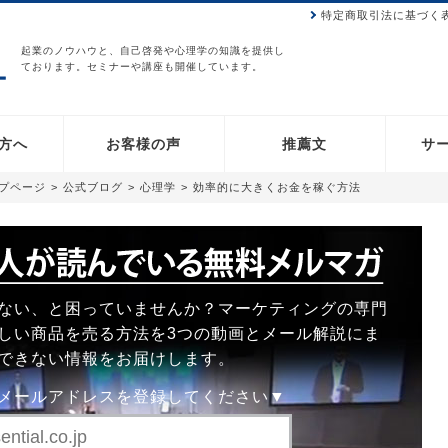
特定商取引法に基づく
起業のノウハウと、自己啓発や心理学の知識を提供し
ております。セミナーや講座も開催しています。
方へ
お客様の声
推薦文
サ
ップページ
>
公式ブログ
>
心理学
>
効率的に大きくお金を稼ぐ方法
ない、と困っていませんか？マーケティングの専門
しい商品を売る方法を3つの動画とメール解説にま
できない情報をお届けします。
メールアドレスを登録してください▼