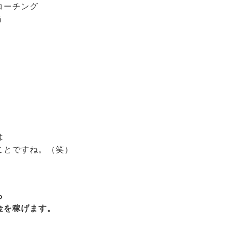
コーチング
う
は
ことですね。（笑）
ら
金を稼げます。