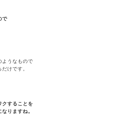
、
ので
のようなもので
るだけです。
ワクすることを
になりますね。