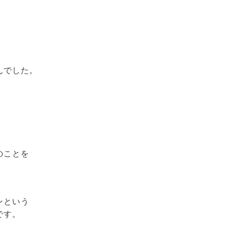
んでした。
のことを
ンという
です。