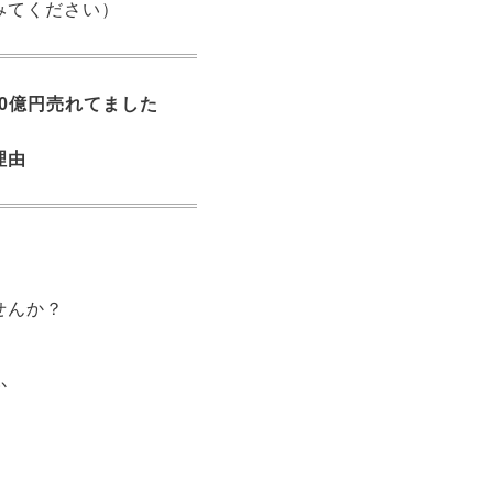
みてください）
20億円売れてました
理由
ませんか？
か
。