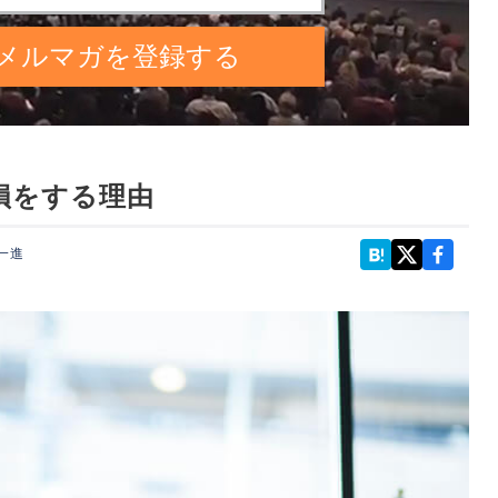
損をする理由
一進