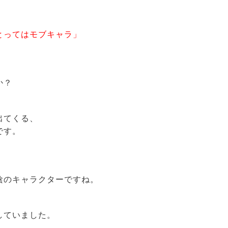
とってはモブキャラ」
か？
出てくる、
です。
陰のキャラクターですね。
していました。