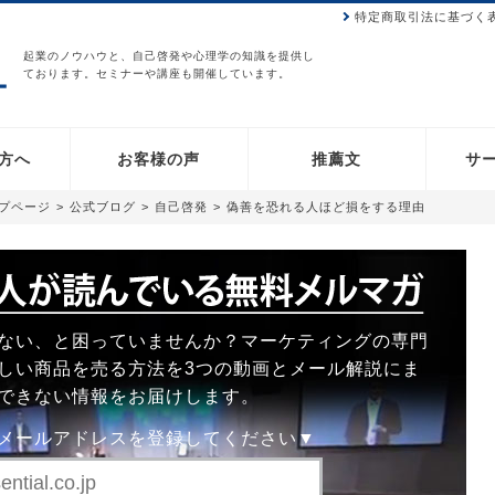
特定商取引法に基づく
起業のノウハウと、自己啓発や心理学の知識を提供し
ております。セミナーや講座も開催しています。
方へ
お客様の声
推薦文
サ
ップページ
>
公式ブログ
>
自己啓発
>
偽善を恐れる人ほど損をする理由
ない、と困っていませんか？マーケティングの専門
しい商品を売る方法を3つの動画とメール解説にま
できない情報をお届けします。
メールアドレスを登録してください▼