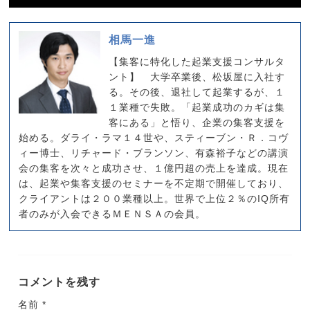
相馬一進
【集客に特化した起業支援コンサルタ
ント】 大学卒業後、松坂屋に入社す
る。その後、退社して起業するが、１
１業種で失敗。「起業成功のカギは集
客にある」と悟り、企業の集客支援を
始める。ダライ・ラマ１４世や、スティーブン・Ｒ．コヴ
ィー博士、リチャード・ブランソン、有森裕子などの講演
会の集客を次々と成功させ、１億円超の売上を達成。現在
は、起業や集客支援のセミナーを不定期で開催しており、
クライアントは２００業種以上。世界で上位２％のIQ所有
者のみが入会できるＭＥＮＳＡの会員。
コメントを残す
名前
*