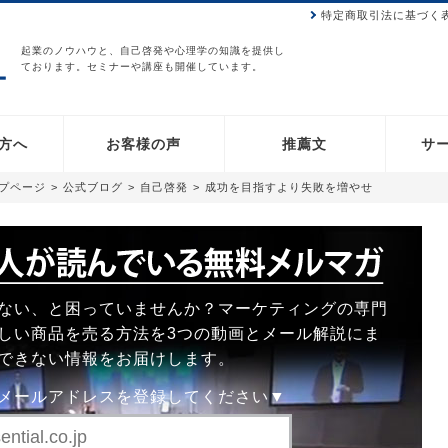
特定商取引法に基づく
起業のノウハウと、自己啓発や心理学の知識を提供し
ております。セミナーや講座も開催しています。
方へ
お客様の声
推薦文
サ
ップページ
>
公式ブログ
>
自己啓発
>
成功を目指すより失敗を増やせ
ない、と困っていませんか？マーケティングの専門
しい商品を売る方法を3つの動画とメール解説にま
できない情報をお届けします。
メールアドレスを登録してください▼