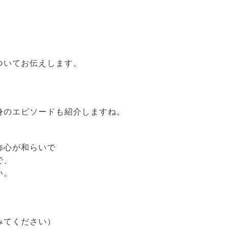
ついてお伝えします。
身のエピソードも紹介しますね。
怖心が和らいで
で、
い。
みてください）