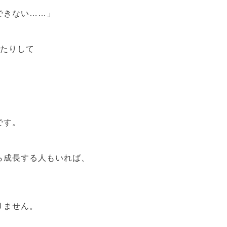
」
できない……」
来たりして
です。
ら成長する人もいれば、
。
りません。