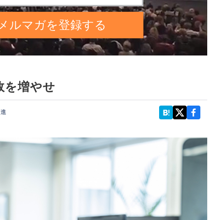
敗を増やせ
一進