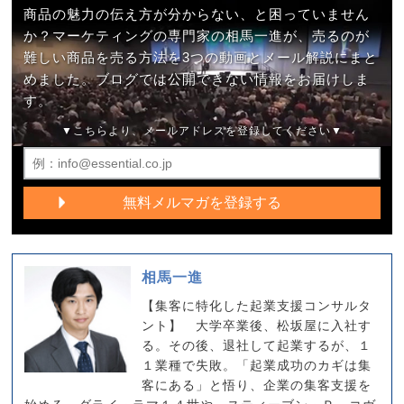
商品の魅力の伝え方が分からない、と困っていません
か？マーケティングの専門家の相馬一進が、売るのが
難しい商品を売る方法を3つの動画とメール解説にまと
めました。ブログでは公開できない情報をお届けしま
す。
▼こちらより、メールアドレスを登録してください▼
相馬一進
【集客に特化した起業支援コンサルタ
ント】 大学卒業後、松坂屋に入社す
る。その後、退社して起業するが、１
１業種で失敗。「起業成功のカギは集
客にある」と悟り、企業の集客支援を